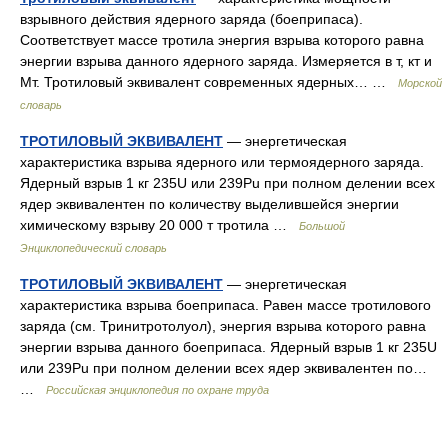
взрывного действия ядерного заряда (боеприпаса).
Соответствует массе тротила энергия взрыва которого равна
энергии взрыва данного ядерного заряда. Измеряется в т, кт и
Мт. Тротиловый эквивалент современных ядерных… …
Морской
словарь
ТРОТИЛОВЫЙ ЭКВИВАЛЕНТ
— энергетическая
характеристика взрыва ядерного или термоядерного заряда.
Ядерный взрыв 1 кг 235U или 239Pu при полном делении всех
ядер эквивалентен по количеству выделившейся энергии
химическому взрыву 20 000 т тротила …
Большой
Энциклопедический словарь
ТРОТИЛОВЫЙ ЭКВИВАЛЕНТ
— энергетическая
характеристика взрыва боеприпаса. Равен массе тротилового
заряда (см. Тринитротолуол), энергия взрыва которого равна
энергии взрыва данного боеприпаса. Ядерный взрыв 1 кг 235U
или 239Pu при полном делении всех ядер эквивалентен по…
…
Российская энциклопедия по охране труда