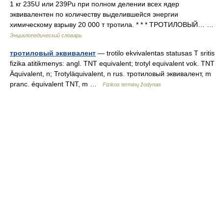
1 кг 235U или 239Pu при полном делении всех ядер
эквивалентен по количеству выделившейся энергии
химическому взрыву 20 000 т тротила. * * * ТРОТИЛОВЫЙ… …
Энциклопедический словарь
тротиловый эквивалент
— trotilo ekvivalentas statusas T sritis
fizika atitikmenys: angl. TNT equivalent; trotyl equivalent vok. TNT
Äquivalent, n; Trotyläquivalent, n rus. тротиловый эквивалент, m
pranc. équivalent TNT, m …
Fizikos terminų žodynas