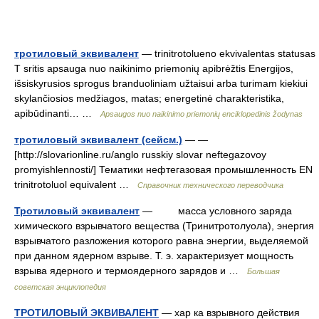
тротиловый эквивалент
— trinitrotolueno ekvivalentas statusas
T sritis apsauga nuo naikinimo priemonių apibrėžtis Energijos,
išsiskyrusios sprogus branduoliniam užtaisui arba turimam kiekiui
skylančiosios medžiagos, matas; energetinė charakteristika,
apibūdinanti… …
Apsaugos nuo naikinimo priemonių enciklopedinis žodynas
тротиловый эквивалент (сейсм.)
— —
[http://slovarionline.ru/anglo russkiy slovar neftegazovoy
promyishlennosti/] Тематики нефтегазовая промышленность EN
trinitrotoluol equivalent …
Справочник технического переводчика
Тротиловый эквивалент
— масса условного заряда
химического взрывчатого вещества (Тринитротолуола), энергия
взрывчатого разложения которого равна энергии, выделяемой
при данном ядерном взрыве. Т. э. характеризует мощность
взрыва ядерного и термоядерного зарядов и …
Большая
советская энциклопедия
ТРОТИЛОВЫЙ ЭКВИВАЛЕНТ
— хар ка взрывного действия