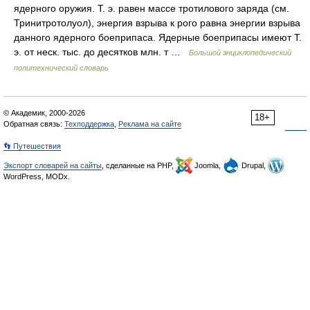
ядерного оружия. Т. э. равен массе тротилового заряда (см.
Тринитротолуол), энергия взрыва к рого равна энергии взрыва
данного ядерного боеприпаса. Ядерные боеприпасы имеют Т.
э. от неск. тыс. до десятков млн. т …
Большой энциклопедический
политехнический словарь
© Академик, 2000-2026
18+
Обратная связь:
Техподдержка
,
Реклама на сайте
👣 Путешествия
Экспорт словарей на сайты
, сделанные на PHP,
Joomla,
Drupal,
WordPress, MODx.